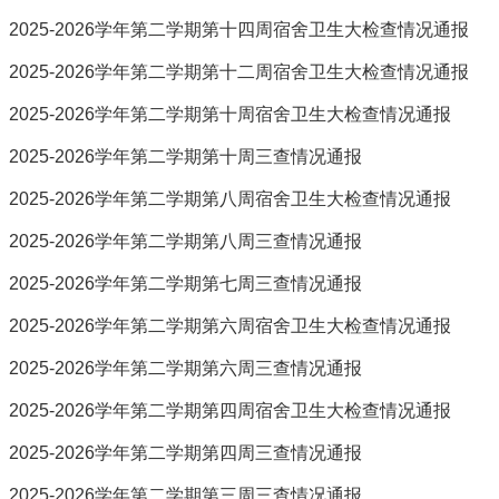
2025-2026学年第二学期第十四周宿舍卫生大检查情况通报
2025-2026学年第二学期第十二周宿舍卫生大检查情况通报
2025-2026学年第二学期第十周宿舍卫生大检查情况通报
2025-2026学年第二学期第十周三查情况通报
2025-2026学年第二学期第八周宿舍卫生大检查情况通报
2025-2026学年第二学期第八周三查情况通报
2025-2026学年第二学期第七周三查情况通报
2025-2026学年第二学期第六周宿舍卫生大检查情况通报
2025-2026学年第二学期第六周三查情况通报
2025-2026学年第二学期第四周宿舍卫生大检查情况通报
2025-2026学年第二学期第四周三查情况通报
2025-2026学年第二学期第三周三查情况通报