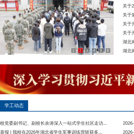
关于2
关于
关于开
关于
湖北
湖北师
1
2
3
4
5
6
学工动态
校党委副书记、副校长余涛深入一站式学生社区走访...
2026-
喜报 | 我校在2026年湖北省学生军事训练营斩获多...
2026-